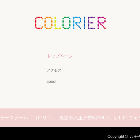
トップページ
アクセス
about
 カラースクール「コロリエ」
東京都八王子市明神町4丁目1-17 フェ
Copyright ©
八王