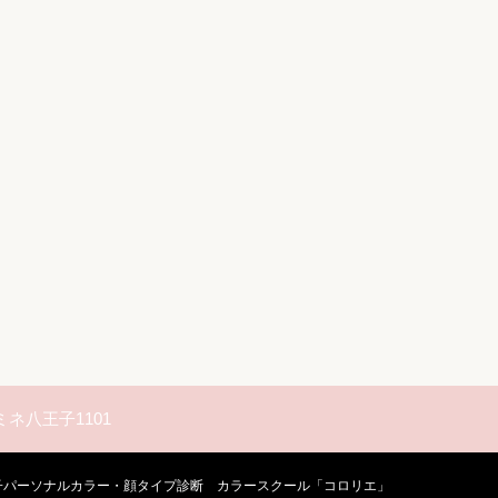
ミネ八王子1101
子パーソナルカラー・顔タイプ診断 カラースクール「コロリエ」