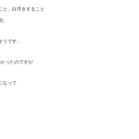
こと、白浮きすること
明。
そうです。
なかったのですが
になって